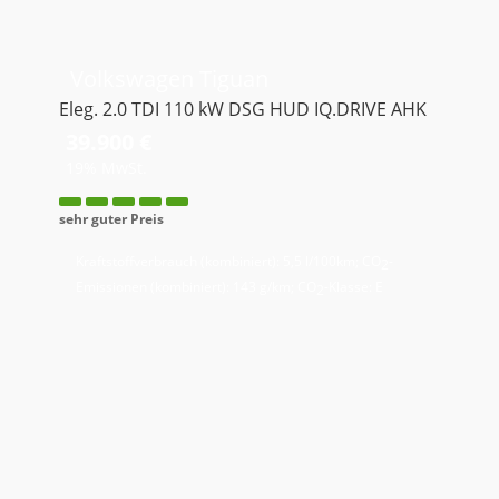
Volkswagen
Tiguan
Eleg. 2.0 TDI 110 kW DSG HUD IQ.DRIVE AHK
39.900 €
19% MwSt.
sehr guter Preis
Kraftstoffverbrauch (kombiniert):
5,5 l/100km
;
CO
-
2
Emissionen (kombiniert):
143 g/km
;
CO
-Klasse:
E
2