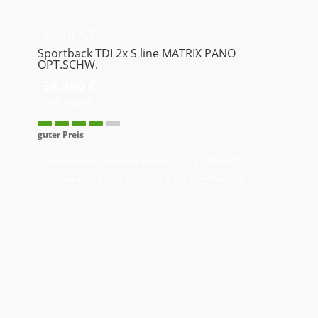
Audi
A3
Sportback TDI 2x S line MATRIX PANO
OPT.SCHW.
38.490 €
19% MwSt.
guter Preis
Kraftstoffverbrauch (kombiniert):
5,1 l/100km
;
CO
-
2
Emissionen (kombiniert):
134 g/km
;
CO
-Klasse:
D
2