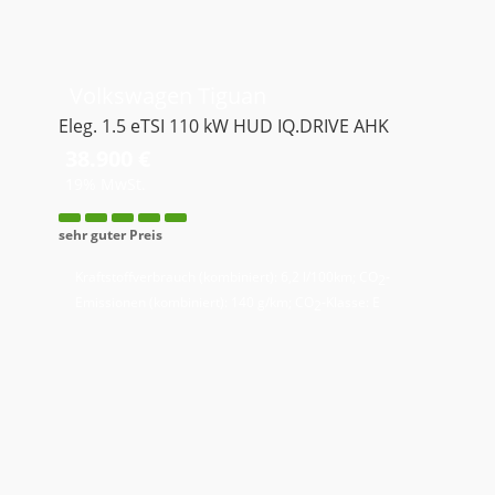
Volkswagen
Tiguan
Eleg. 1.5 eTSI 110 kW HUD IQ.DRIVE AHK
38.900 €
19% MwSt.
sehr guter Preis
Kraftstoffverbrauch (kombiniert):
6,2 l/100km
;
CO
-
2
Emissionen (kombiniert):
140 g/km
;
CO
-Klasse:
E
2