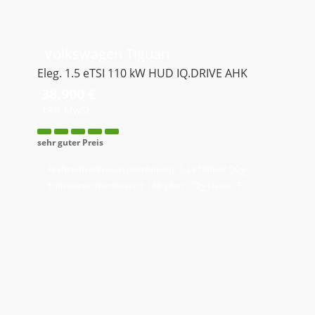
Volkswagen
Tiguan
Eleg. 1.5 eTSI 110 kW HUD IQ.DRIVE AHK
38.900 €
19% MwSt.
sehr guter Preis
Kraftstoffverbrauch (kombiniert):
6,2 l/100km
;
CO
-
2
Emissionen (kombiniert):
140 g/km
;
CO
-Klasse:
E
2