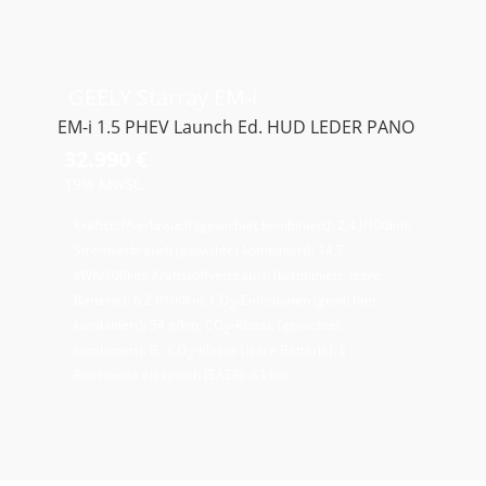
GEELY
Starray EM-i
EM-i 1.5 PHEV Launch Ed. HUD LEDER PANO
32.990 €
19% MwSt.
Kraftstoffverbrauch (gewichtet kombiniert):
2,4 l/100km
;
Stromverbrauch (gewichtet kombiniert):
14,7
kWh/100km
;
Kraftstoffverbrauch (kombiniert, leere
Batterie):
6,2 l/100km
;
CO
-Emissionen (gewichtet
2
kombiniert):
54 g/km
;
CO
-Klasse (gewichtet
2
kombiniert):
B
;
CO
-Klasse (leere Batterie):
E
;
2
Reichweite elektrisch (EAER):
83 km