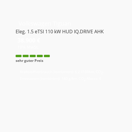
Volkswagen
Tiguan
Eleg. 1.5 eTSI 110 kW HUD IQ.DRIVE AHK
38.900 €
19% MwSt.
sehr guter Preis
Kraftstoffverbrauch (kombiniert):
6,2 l/100km
;
CO
-
2
Emissionen (kombiniert):
140 g/km
;
CO
-Klasse:
E
2