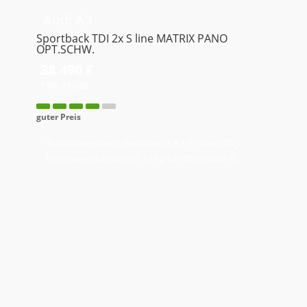
Audi
A3
Sportback TDI 2x S line MATRIX PANO
OPT.SCHW.
38.490 €
19% MwSt.
guter Preis
Kraftstoffverbrauch (kombiniert):
5,1 l/100km
;
CO
-
2
Emissionen (kombiniert):
134 g/km
;
CO
-Klasse:
D
2