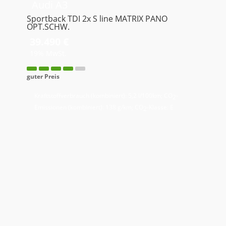
Audi
A3
Sportback TDI 2x S line MATRIX PANO
OPT.SCHW.
39.490 €
19% MwSt.
guter Preis
Kraftstoffverbrauch (kombiniert):
5,2 l/100km
;
CO
-
2
Emissionen (kombiniert):
138 g/km
;
CO
-Klasse:
E
2