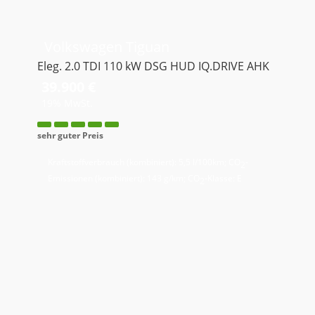
Volkswagen
Tiguan
Eleg. 2.0 TDI 110 kW DSG HUD IQ.DRIVE AHK
39.900 €
19% MwSt.
sehr guter Preis
Kraftstoffverbrauch (kombiniert):
5,5 l/100km
;
CO
-
2
Emissionen (kombiniert):
143 g/km
;
CO
-Klasse:
E
2