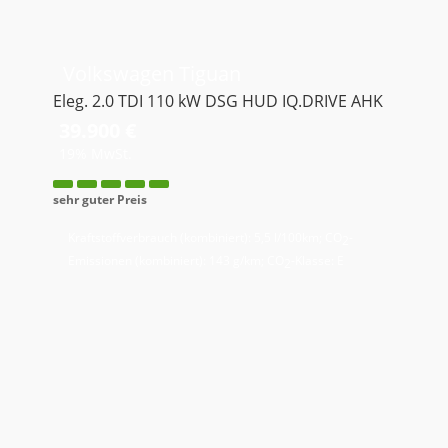
Volkswagen
Tiguan
Eleg. 2.0 TDI 110 kW DSG HUD IQ.DRIVE AHK
39.900 €
19% MwSt.
sehr guter Preis
Kraftstoffverbrauch (kombiniert):
5,5 l/100km
;
CO
-
2
Emissionen (kombiniert):
143 g/km
;
CO
-Klasse:
E
2