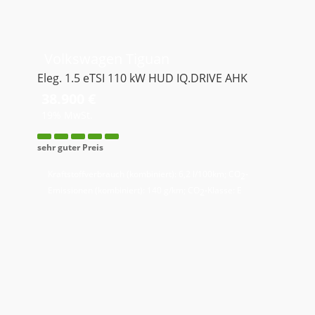
Volkswagen
Tiguan
Eleg. 1.5 eTSI 110 kW HUD IQ.DRIVE AHK
38.900 €
19% MwSt.
sehr guter Preis
Kraftstoffverbrauch (kombiniert):
6,2 l/100km
;
CO
-
2
Emissionen (kombiniert):
140 g/km
;
CO
-Klasse:
E
2