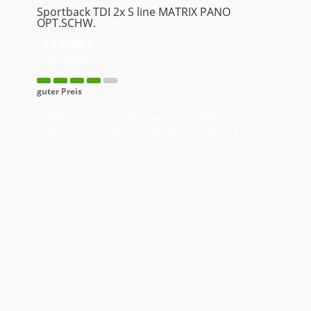
Sportback TDI 2x S line MATRIX PANO
OPT.SCHW.
39.490 €
19% MwSt.
guter Preis
Kraftstoffverbrauch (kombiniert):
5,2 l/100km
;
CO
-
2
Emissionen (kombiniert):
138 g/km
;
CO
-Klasse:
E
2