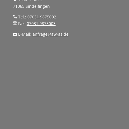
71065 Sindelfingen
Tel.:
07031 9875002
Fax:
07031 9875003
E-Mail:
anfrage@aw-as.de
Name
*
E-Mail Adresse
*
Telefonnummer
Nachricht
*
Datenschutzerklärung
Ich bestätige, die
AGB
und
Datenschutzerklärung
gelesen zu haben und akzeptiere diese.