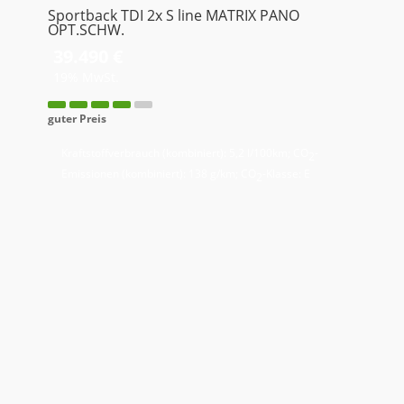
Sportback TDI 2x S line MATRIX PANO
OPT.SCHW.
39.490 €
19% MwSt.
guter Preis
Kraftstoffverbrauch (kombiniert):
5,2 l/100km
;
CO
-
2
Emissionen (kombiniert):
138 g/km
;
CO
-Klasse:
E
2