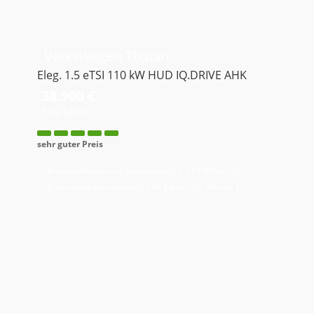
Volkswagen
Tiguan
Eleg. 1.5 eTSI 110 kW HUD IQ.DRIVE AHK
38.900 €
19% MwSt.
sehr guter Preis
Kraftstoffverbrauch (kombiniert):
6,2 l/100km
;
CO
-
2
Emissionen (kombiniert):
140 g/km
;
CO
-Klasse:
E
2