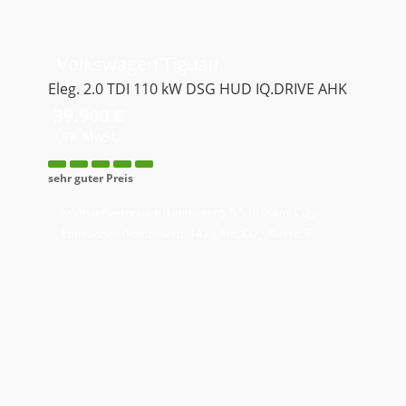
Volkswagen
Tiguan
Eleg. 2.0 TDI 110 kW DSG HUD IQ.DRIVE AHK
39.900 €
19% MwSt.
sehr guter Preis
Kraftstoffverbrauch (kombiniert):
5,5 l/100km
;
CO
-
2
Emissionen (kombiniert):
143 g/km
;
CO
-Klasse:
E
2