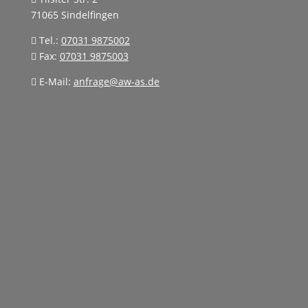
71065 Sindelfingen
Tel.:
07031 9875002
Fax:
07031 9875003
E-Mail:
anfrage@aw-as.de
Name
*
E-Mail Adresse
*
Telefonnummer
Nachricht
*
Datenschutzerklärung
Ich bestätige, die
AGB
und
Datenschutzerklärung
gelesen zu haben und akzeptiere diese.