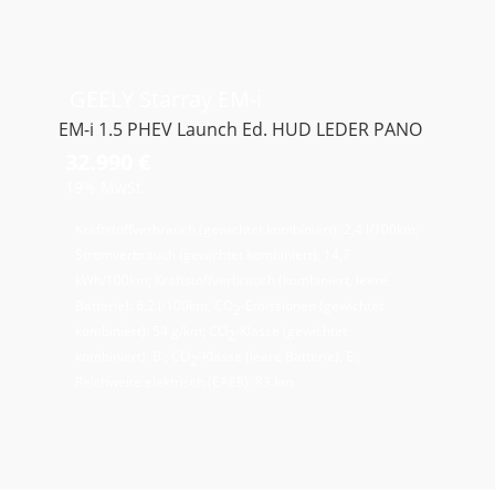
GEELY
Starray EM-i
EM-i 1.5 PHEV Launch Ed. HUD LEDER PANO
32.990 €
19% MwSt.
Kraftstoffverbrauch (gewichtet kombiniert):
2,4 l/100km
;
Stromverbrauch (gewichtet kombiniert):
14,7
kWh/100km
;
Kraftstoffverbrauch (kombiniert, leere
Batterie):
6,2 l/100km
;
CO
-Emissionen (gewichtet
2
kombiniert):
54 g/km
;
CO
-Klasse (gewichtet
2
kombiniert):
B
;
CO
-Klasse (leere Batterie):
E
;
2
Reichweite elektrisch (EAER):
83 km