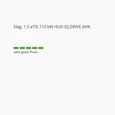
Volkswagen
Tiguan
Eleg. 1.5 eTSI 110 kW HUD IQ.DRIVE AHK
38.900 €
19% MwSt.
sehr guter Preis
Kraftstoffverbrauch (kombiniert):
6,2 l/100km
;
CO
-
2
Emissionen (kombiniert):
140 g/km
;
CO
-Klasse:
E
2