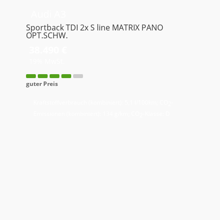
Audi
A3
Sportback TDI 2x S line MATRIX PANO
OPT.SCHW.
38.490 €
19% MwSt.
guter Preis
Kraftstoffverbrauch (kombiniert):
5,1 l/100km
;
CO
-
2
Emissionen (kombiniert):
134 g/km
;
CO
-Klasse:
D
2