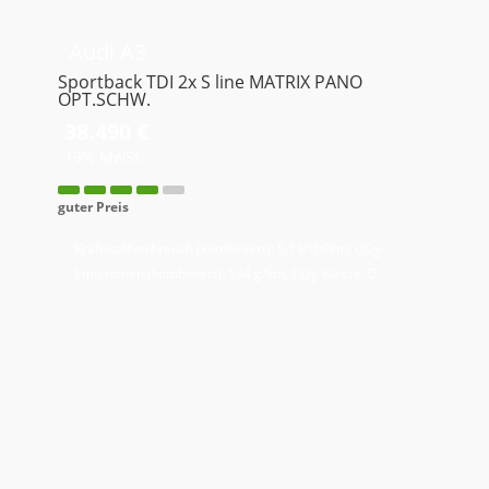
Audi
A3
Sportback TDI 2x S line MATRIX PANO
OPT.SCHW.
38.490 €
19% MwSt.
guter Preis
Kraftstoffverbrauch (kombiniert):
5,1 l/100km
;
CO
-
2
Emissionen (kombiniert):
134 g/km
;
CO
-Klasse:
D
2