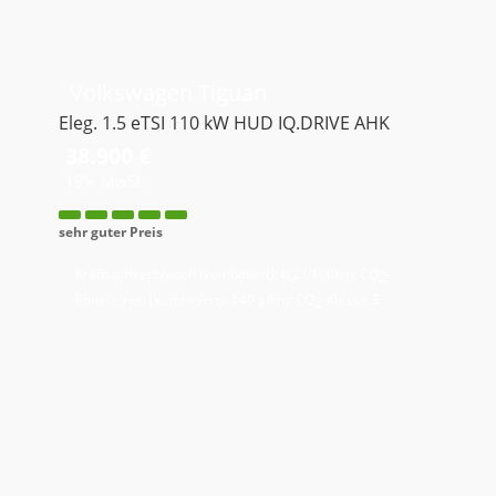
Volkswagen
Tiguan
Eleg. 1.5 eTSI 110 kW HUD IQ.DRIVE AHK
38.900 €
19% MwSt.
sehr guter Preis
Kraftstoffverbrauch (kombiniert):
6,2 l/100km
;
CO
-
2
Emissionen (kombiniert):
140 g/km
;
CO
-Klasse:
E
2