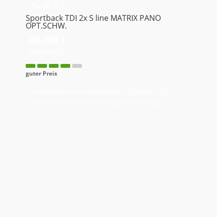
Audi
A3
Sportback TDI 2x S line MATRIX PANO
OPT.SCHW.
39.490 €
19% MwSt.
guter Preis
Kraftstoffverbrauch (kombiniert):
5,2 l/100km
;
CO
-
2
Emissionen (kombiniert):
138 g/km
;
CO
-Klasse:
E
2