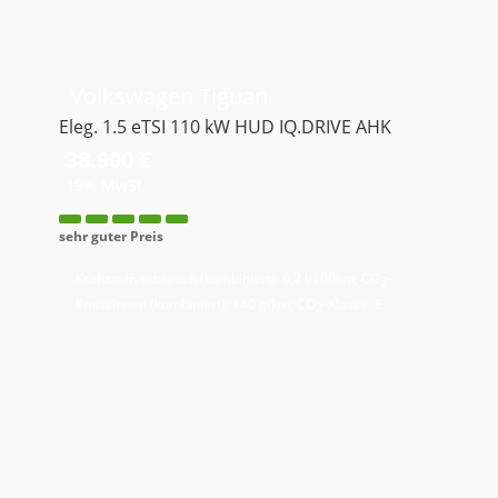
Volkswagen
Tiguan
Eleg. 1.5 eTSI 110 kW HUD IQ.DRIVE AHK
38.900 €
19% MwSt.
sehr guter Preis
Kraftstoffverbrauch (kombiniert):
6,2 l/100km
;
CO
-
2
Emissionen (kombiniert):
140 g/km
;
CO
-Klasse:
E
2