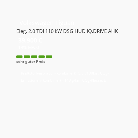
Volkswagen
Tiguan
Eleg. 2.0 TDI 110 kW DSG HUD IQ.DRIVE AHK
39.900 €
19% MwSt.
sehr guter Preis
Kraftstoffverbrauch (kombiniert):
5,5 l/100km
;
CO
-
2
Emissionen (kombiniert):
143 g/km
;
CO
-Klasse:
E
2