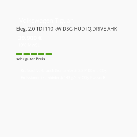
Volkswagen
Tiguan
Eleg. 2.0 TDI 110 kW DSG HUD IQ.DRIVE AHK
39.900 €
19% MwSt.
sehr guter Preis
Kraftstoffverbrauch (kombiniert):
5,5 l/100km
;
CO
-
2
Emissionen (kombiniert):
143 g/km
;
CO
-Klasse:
E
2