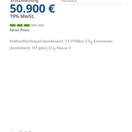
Erstzulassung
10/2025
50.900 €
19% MwSt.
fairer Preis
Kraftstoffverbrauch (kombiniert):
7,1 l/100km
;
CO
-Emissionen
2
(kombiniert):
161 g/km
;
CO
-Klasse:
F
2