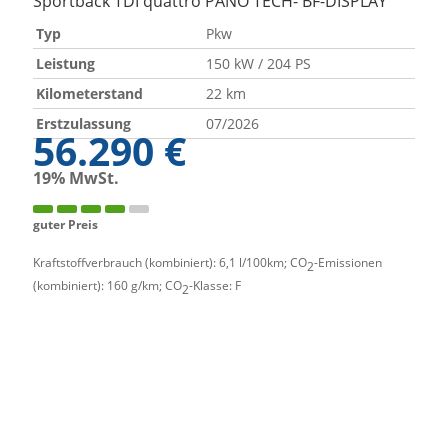
Sportback TDI quattro PANO TECH- BF-DISPLAY
Typ
Pkw
Leistung
150 kW / 204 PS
Kilometerstand
22 km
Erstzulassung
07/2026
56.290 €
19% MwSt.
guter Preis
Kraftstoffverbrauch (kombiniert):
6,1 l/100km
;
CO
-Emissionen
2
(kombiniert):
160 g/km
;
CO
-Klasse:
F
2