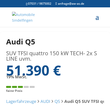
07031 / 9875002
anfrage@aw-as.de
Audi
Q5
SUV TFSI quattro 150 kW TECH- 2x S
LINE uvm.
51.390 €
19% MwSt.
fairer Preis
Lagerfahrzeuge
AUDI
Q5
Audi Q5 SUV TFSI qua