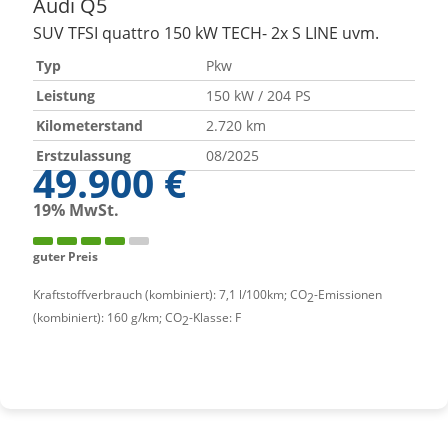
Audi
Q5
SUV TFSI quattro 150 kW TECH- 2x S LINE uvm.
Typ
Pkw
Leistung
150 kW / 204 PS
Kilometerstand
2.720 km
Erstzulassung
08/2025
49.900 €
19% MwSt.
guter Preis
Kraftstoffverbrauch (kombiniert):
7,1 l/100km
;
CO
-Emissionen
2
(kombiniert):
160 g/km
;
CO
-Klasse:
F
2