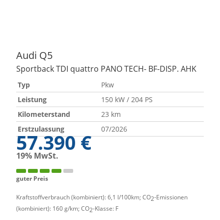
Audi
Q5
Sportback TDI quattro PANO TECH- BF-DISP. AHK
Typ
Pkw
Leistung
150 kW / 204 PS
Kilometerstand
23 km
Erstzulassung
07/2026
57.390 €
19% MwSt.
guter Preis
Kraftstoffverbrauch (kombiniert):
6,1 l/100km
;
CO
-Emissionen
2
(kombiniert):
160 g/km
;
CO
-Klasse:
F
2