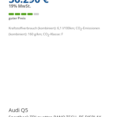
19% MwSt.
guter Preis
Kraftstoffverbrauch (kombiniert):
6,1 l/100km
;
CO
-Emissionen
2
(kombiniert):
160 g/km
;
CO
-Klasse:
F
2
Audi
Q5