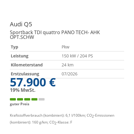
Audi
Q5
Sportback TDI quattro PANO TECH- AHK
OPT.SCHW
Typ
Pkw
Leistung
150 kW / 204 PS
Kilometerstand
24 km
Erstzulassung
07/2026
57.900 €
19% MwSt.
guter Preis
Kraftstoffverbrauch (kombiniert):
6,1 l/100km
;
CO
-Emissionen
2
(kombiniert):
160 g/km
;
CO
-Klasse:
F
2