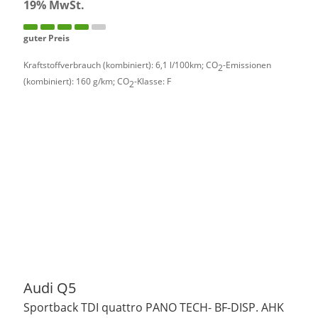
19% MwSt.
guter Preis
Kraftstoffverbrauch (kombiniert):
6,1 l/100km
;
CO
-Emissionen
2
(kombiniert):
160 g/km
;
CO
-Klasse:
F
2
Audi
Q5
Sportback TDI quattro PANO TECH- BF-DISP. AHK