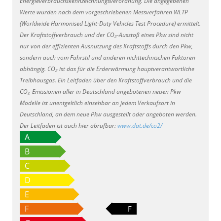
Energieverbrauchskennzeichnungsverordnung. Die angegebenen
Werte wurden nach dem vorgeschriebenen Messverfahren WLTP
(Worldwide Harmonised Light-Duty Vehicles Test Procedure) ermittelt.
Der Kraftstoffverbrauch und der CO₂-Ausstoß eines Pkw sind nicht
nur von der effizienten Ausnutzung des Kraftstoffs durch den Pkw,
sondern auch vom Fahrstil und anderen nichttechnischen Faktoren
abhängig. CO₂ ist das für die Erderwärmung hauptverantwortliche
Treibhausgas. Ein Leitfaden über den Kraftstoffverbrauch und die
CO₂-Emissionen aller in Deutschland angebotenen neuen Pkw-
Modelle ist unentgeltlich einsehbar an jedem Verkaufsort in
Deutschland, an dem neue Pkw ausgestellt oder angeboten werden.
Der Leitfaden ist auch hier abrufbar:
www.dat.de/co2/
A
B
C
D
E
F
F