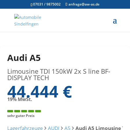
07031 / 9875002
anfrage@aw-as.de
Audi
A5
Limousine TDI 150kW 2x S line BF-
DISPLAY TECH
44.444 €
19% MwSt.
sehr guter Preis
Lagerfahrzeuge
AUDI
A5
Audi A5 Limousine TDI