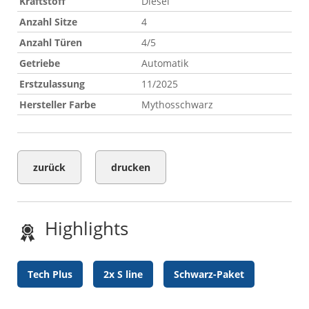
Kraftstoff
Diesel
Anzahl Sitze
4
Anzahl Türen
4/5
Getriebe
Automatik
Erstzulassung
11/2025
Hersteller Farbe
Mythosschwarz
zurück
drucken
Highlights
Tech Plus
2x S line
Schwarz-Paket