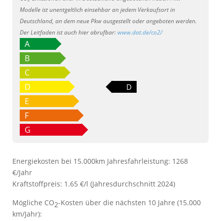
Modelle ist unentgeltlich einsehbar an jedem Verkaufsort in
Deutschland, an dem neue Pkw ausgestellt oder angeboten werden.
Der Leitfaden ist auch hier abrufbar:
www.dat.de/co2/
A
B
C
D
D
E
F
G
Energiekosten bei 15.000km Jahresfahrleistung:
1268
€/Jahr
Kraftstoffpreis:
1.65 €/l (Jahresdurchschnitt 2024)
Mögliche CO
-Kosten über die nächsten 10 Jahre (15.000
2
km/Jahr):