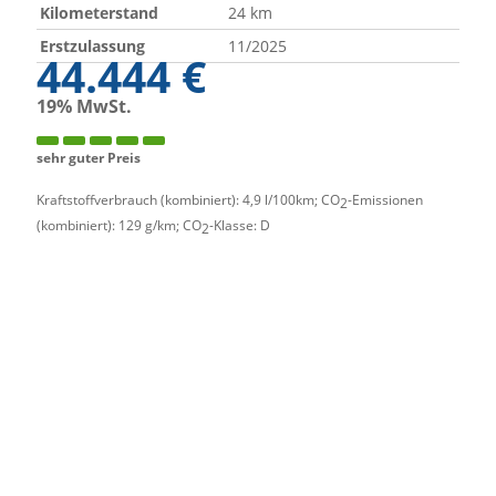
Kilometerstand
24 km
Erstzulassung
11/2025
44.444 €
19% MwSt.
sehr guter Preis
Kraftstoffverbrauch (kombiniert):
4,9 l/100km
;
CO
-Emissionen
2
(kombiniert):
129 g/km
;
CO
-Klasse:
D
2