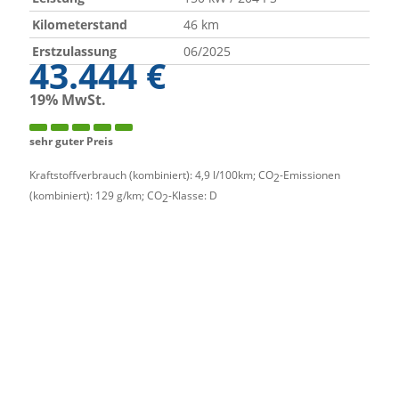
Kilometerstand
46 km
Erstzulassung
06/2025
43.444 €
19% MwSt.
sehr guter Preis
Kraftstoffverbrauch (kombiniert):
4,9 l/100km
;
CO
-Emissionen
2
(kombiniert):
129 g/km
;
CO
-Klasse:
D
2