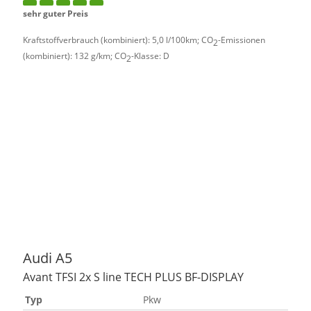
sehr guter Preis
Kraftstoffverbrauch (kombiniert):
5,0 l/100km
;
CO
-Emissionen
2
(kombiniert):
132 g/km
;
CO
-Klasse:
D
2
Audi
A5
Avant TFSI 2x S line TECH PLUS BF-DISPLAY
Typ
Pkw