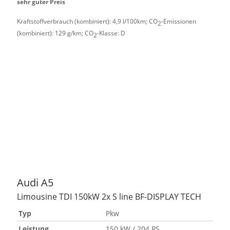
sehr guter Preis
Kraftstoffverbrauch (kombiniert):
4,9 l/100km
;
CO
-Emissionen
2
(kombiniert):
129 g/km
;
CO
-Klasse:
D
2
Audi
A5
Limousine TDI 150kW 2x S line BF-DISPLAY TECH
Typ
Pkw
Leistung
150 kW / 204 PS