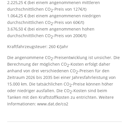
2.225,25 € (bei einem angenommenen mittleren
durchschnittlichen CO
-Preis von 127€/t)
2
1.064,25 € (bei einem angenommenen niedrigen
durchschnittlichen CO
-Preis von 60€/t)
2
3.676,50 € (bei einem angenommenen hohen
durchschnittlichen CO
-Preis von 200€/t)
2
Kraftfahrzeugsteuer:
260 €/Jahr
Die angenommene CO
-Preisentwicklung ist unsicher. Die
2
Berechnung der möglichen CO
-Kosten erfolgt daher
2
anhand von drei verschiedenen CO
-Preisen für den
2
Zeitraum 2026 bis 2035 bei einer Jahresfahrleistung von
15.000 km. Die tatsächlichen CO
-Preise können höher
2
oder niedriger ausfallen. Die CO
-Kosten sind beim
2
Tanken mit den Kraftstoffkosten zu entrichten. Weitere
Informationen: www.dat.de/co2