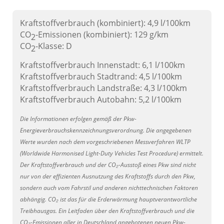
Kraftstoffverbrauch (kombiniert):
4,9 l/100km
CO
-Emissionen (kombiniert):
129 g/km
2
CO
-Klasse:
D
2
Kraftstoffverbrauch Innenstadt:
6,1 l/100km
Kraftstoffverbrauch Stadtrand:
4,5 l/100km
Kraftstoffverbrauch Landstraße:
4,3 l/100km
Kraftstoffverbrauch Autobahn:
5,2 l/100km
Die Informationen erfolgen gemäß der Pkw-
Energieverbrauchskennzeichnungsverordnung. Die angegebenen
Werte wurden nach dem vorgeschriebenen Messverfahren WLTP
(Worldwide Harmonised Light-Duty Vehicles Test Procedure) ermittelt.
Der Kraftstoffverbrauch und der CO₂-Ausstoß eines Pkw sind nicht
nur von der effizienten Ausnutzung des Kraftstoffs durch den Pkw,
sondern auch vom Fahrstil und anderen nichttechnischen Faktoren
abhängig. CO₂ ist das für die Erderwärmung hauptverantwortliche
Treibhausgas. Ein Leitfaden über den Kraftstoffverbrauch und die
CO₂-Emissionen aller in Deutschland angebotenen neuen Pkw-